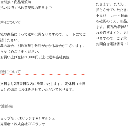
代金引換：商品引渡時
だきます。 ただし
後払い決済：払込票記載の期日まで
担とさせていただき
不良品： 万一不良
を確認のうえ、新品
送料について
ます。 商品到着後8
れを過ぎますと、返
地域や商品によって送料は異なりますので、カートにてご
りますので、ご了承
確認ください。
お問合せ電話番号：01
離島の場合、別途重量手数料がかかる場合がこざいます。
あらかじめご了承ください。
お買い上げ金額30,000円以上は送料当社負担
発送について
注文日より2営業日以内に発送いたします。 定休日（土日
祝日）の発送はお休みさせていただいております。
ご連絡先
ョップ名：CBCラジオ e！マルシェ
販売業者：株式会社CBCラジオ