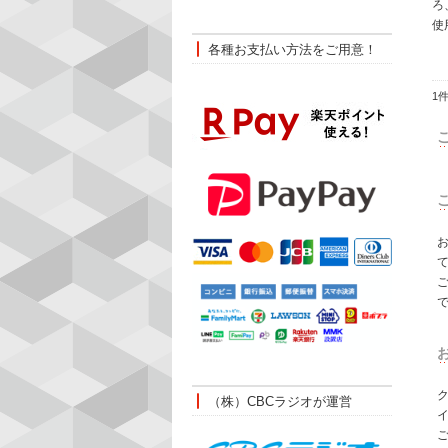
ろ
使
各種お支払い方法をご用意！
1
（株）CBCラジオが運営
イ