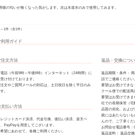
、
用後の匂いが無くなった気がします。次は水道水のみで使用してみます。
件～1件（全1件）
ご利用ガイド
ご注文方法
返品・交換につい
お電話（午前9時～午後6時）インターネット（24時間）に
返品期限・条件： 
て受け付けております。
話でご連絡ください
ご注文やご質問メールの対応は、土日祝日を除く平日のみ
要望はお受けできな
です。
クール便での配送商
要望はお受けできま
社での長期保管（宅
お支払い方法
品質の劣化、および
疵にはあたらないも
クレジットカード決済、代金引換、後払い決済、楽天ペ
んので、ご了承くだ
、PayPayを用意してございます。
お問合せ電話番号：01
ご希望にあわせて、各種ご利用ください。
返品送料： 返品交