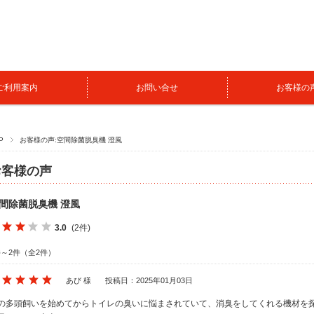
ご利用案内
お問い合せ
お客様の
P
お客様の声:空間除菌脱臭機 澄風
お客様の声
間除菌脱臭機 澄風
3.0
(2件)
件～2件（全2件）
あび 様
投稿日：2025年01月03日
の多頭飼いを始めてからトイレの臭いに悩まされていて、消臭をしてくれる機材を