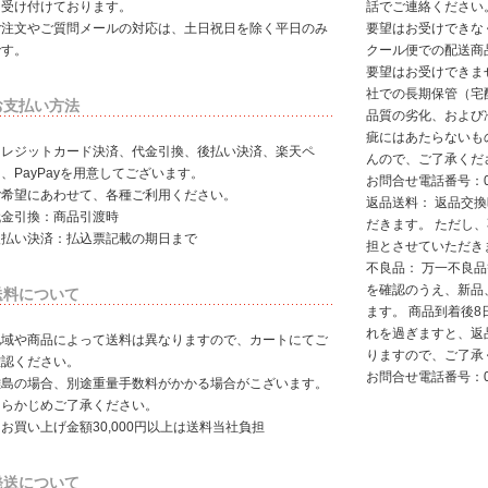
て受け付けております。
話でご連絡ください
ご注文やご質問メールの対応は、土日祝日を除く平日のみ
要望はお受けできな
です。
クール便での配送商
要望はお受けできま
社での長期保管（宅
お支払い方法
品質の劣化、および
疵にはあたらないも
クレジットカード決済、代金引換、後払い決済、楽天ペ
んので、ご了承くだ
、PayPayを用意してございます。
お問合せ電話番号：01
ご希望にあわせて、各種ご利用ください。
返品送料： 返品交
代金引換：商品引渡時
だきます。 ただし
後払い決済：払込票記載の期日まで
担とさせていただき
不良品： 万一不良
を確認のうえ、新品
送料について
ます。 商品到着後8
れを過ぎますと、返
地域や商品によって送料は異なりますので、カートにてご
りますので、ご了承
確認ください。
お問合せ電話番号：01
離島の場合、別途重量手数料がかかる場合がこざいます。
あらかじめご了承ください。
お買い上げ金額30,000円以上は送料当社負担
発送について