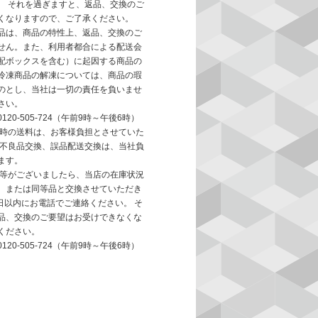
。 それを過ぎますと、返品、交換のご
くなりますので、ご了承ください。
品は、商品の特性上、返品、交換のご
せん。また、利用者都合による配送会
配ボックスを含む）に起因する商品の
冷凍商品の解凍については、商品の瑕
のとし、当社は一切の責任を負いませ
さい。
20-505-724（午前9時～午後6時）
換時の送料は、お客様負担とさせていた
、不良品交換、誤品配送交換は、当社負
ます。
品等がございましたら、当店の在庫状況
、または同等品と交換させていただき
日以内にお電話でご連絡ください。 そ
品、交換のご要望はお受けできなくな
ください。
20-505-724（午前9時～午後6時）