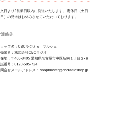
注文日より2営業日以内に発送いたします。 定休日（土日
祝日）の発送はお休みさせていただいております。
ご連絡先
ョップ名：CBCラジオ e！マルシェ
販売業者：株式会社CBCラジオ
在地：〒460-8405 愛知県名古屋市中区新栄１丁目２‐８
話番号：0120-505-724
お問合せメールアドレス：
shopmaster@cbcradioshop.jp