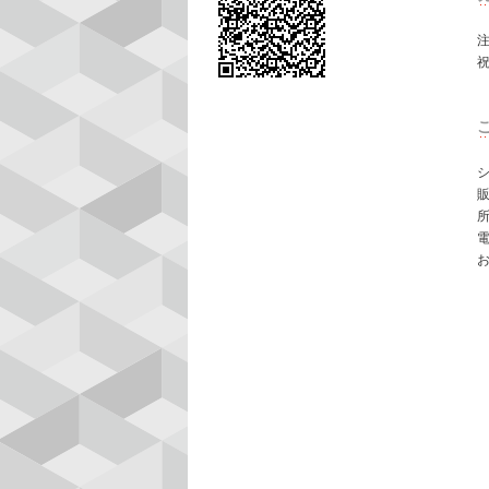
シ
所
電