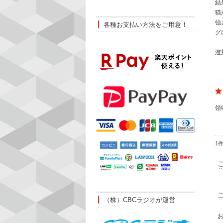
結
猫
強
各種お支払い方法をご用意！
グ
澄
領
1
（株）CBCラジオが運営