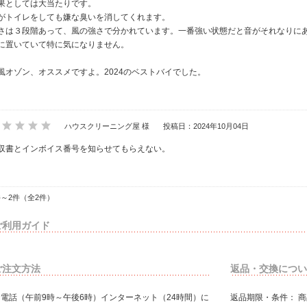
果としては大当たりです。
がトイレをしても嫌な臭いを消してくれます。
さは３段階あって、風の強さで分かれています。一番強い状態だと音がそれなりに
に置いていて特に気になりません。
風オゾン、オススメですよ。2024のベストバイでした。
ハウスクリーニング屋 様
投稿日：2024年10月04日
収書とインボイス番号を知らせてもらえない。
件～2件（全2件）
ご利用ガイド
ご注文方法
返品・交換につい
お電話（午前9時～午後6時）インターネット（24時間）に
返品期限・条件： 