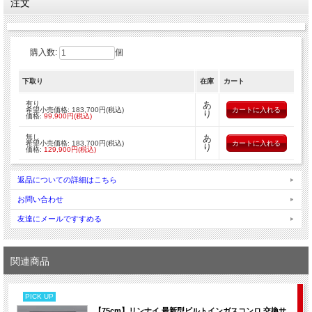
注文
しにくい・火が赤くなる・調理中に火が消える・なべ底が黒くなる（す
すが出る）・油でベトベト・天板やゴトクの汚れが落ちにくい…といっ
た、ガスコンロのお悩みをお持ちの方におすすめ！
標準取付工事費込みで、10万円を切る特別価格を実現！キッチン埋め込
購入数:
個
みタイプのビルトインガスコンロは、90分程度の工事で取替が可能で
す。
下取り
在庫
カート
また、お使いのビルトインガスコンロのメーカー、ガス種（都市ガス/プ
ロパン）を問わず、取替可能です。
有り
あ
※テーブルコンロ(置き型)からの取替は不可となります。
希望小売価格: 183,700円(税込)
り
価格:
99,900円(税込)
※賃貸住宅は取替不可となります。予めご了承ください。
無し
あ
①お手入れ簡単
希望小売価格: 183,700円(税込)
り
価格:
129,900円(税込)
高級感のあるパールクリスタル天板は、フラットだからお手入れ簡単
で、グリルも4つに分解可能です。
返品についての詳細はこちら
お問い合わせ
友達にメールですすめる
関連商品
PICK UP
【75cm】リンナイ 最新型ビルトインガスコンロ 交換サ