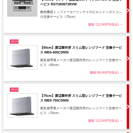
ービス RS71W36T2RVW
燃焼機器トップメーカーリンナイのビルトインガスコン
ロ交換サービス（75cm）
価格:112,900円(税込)
～
NEW
②便利な機能でお料理簡単
【60cm】渡辺製作所 スリム型レンジフード 交換サービ
【同時調理/強火力】左右コンロ＋後ろコンロ＋グリルと、一度に4ヵ所
ス WBS-605CDMSI
で調理が可能です。左右のバーナーは、強火～弱火までの調整が自由自
在！
換気扇専業メーカー渡辺製作所のレンジフード交換サー
ビス（60cm）
価格:89,900円(税込)
～
NEW
【75cm】渡辺製作所 スリム型レンジフード 交換サービ
ス WBS-755CDMSI
換気扇専業メーカー渡辺製作所のレンジフード交換サー
ビス（75cm）
価格:112,000円(税込)
～