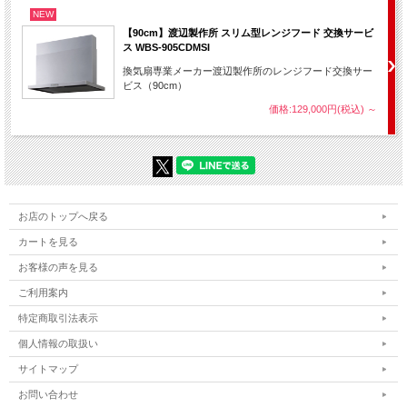
NEW
【90cm】渡辺製作所 スリム型レンジフード 交換サービ
【温度調整/炊飯モード】自動で温度をキープしてくれる温度調節機能
ス WBS-905CDMSI
付。炊飯機能付で、直火炊きのふっくらご飯がたった30分で炊きあがり
ます！
換気扇専業メーカー渡辺製作所のレンジフード交換サー
ビス（90cm）
価格:129,000円(税込)
～
お店のトップへ戻る
カートを見る
お客様の声を見る
ご利用案内
特定商取引法表示
個人情報の取扱い
サイトマップ
お問い合わせ