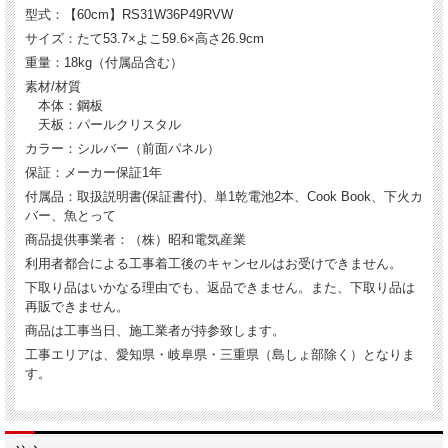
※作業時間：約90分
型式：【60cm】RS31W36P49RVW
お申込み後、施工担当者より訪問日のご連絡をさせていただきます。な
サイズ：たて53.7×よこ59.6×高さ26.9cm
お、ご注文時に工事日の指定は承っておりませんので、予めご了承くだ
重量：18kg（付属品含む）
さい。
※工事着工前であればキャンセル可能です。
素材/材質
本体：鋼板
天板：パールクリスタル
カラー：シルバー（前面パネル）
保証：メーカー保証1年
付属品：取扱説明書(保証書付)、単1乾電池2本、Cook Book、下火カ
バー、魚とって
商品提供事業者：（株）昭和電気産業
利用者都合による工事着工後のキャンセルはお受けできません。
下取り品はいかなる理由でも、返品できません。また、下取り品は
再販できません。
商品は工事当日、施工業者が持参致します。
工事エリアは、愛知県・岐阜県・三重県（島しょ部除く）となりま
す。
ビルトインガスコンロの取替え目安は、約10年と言われています。点火