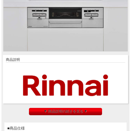
商品説明
シェアNo.1 リンナイ製！ビルトインガスコンロ 取替サービス！
▼ 商品説明の続きを見る ▼
機能充実！ダブル高火力・温度調整・水なし両面焼きグリルのモデル
を、標準取付工事費込みでご提供します。
※標準取付工事：既存ガスコンロ撤去・処分/新規ガスコンロ取付/ガス配
管接続/試運転・取扱い説明
■商品仕様