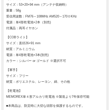
サイズ：53×20×94 mm（アンテナ収納時）
重量：58g
【折りたたみ方】
受信周波数：FM76～108MHz AM520～170０KHz
電源：単4形乾電池×2本（別売)
付属品：両耳イヤホン
【COBライト】
サイズ：直径26×91 mm
また、避難時にはポケットラジオを。ワイドFM対応で、よりクリアな音
質で緊急時の情報収集ができます。
材質：アルミニウム
電源：単4形乾電池×3本(別売)
カラー：シルバー or ゴールド ※選択不可
【軍手】
サイズ：フリー
材質：ポリエステル、レーヨン、綿、その他
【乾電池】
MEMOREX単４形アルカリ乾電池 ※製造より7年保存可能
■本商品は、防災時に大切な頭部を保護するものです。