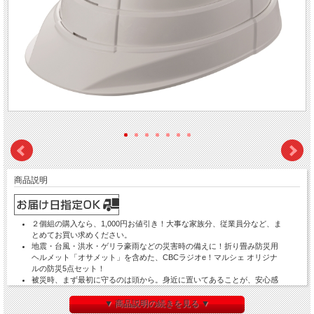
商品説明
２個組の購入なら、1,000円お値引き！大事な家族分、従業員分など、ま
とめてお買い求めください。
地震・台風・洪水・ゲリラ豪雨などの災害時の備えに！折り畳み防災用
ヘルメット「オサメット」を含めた、CBCラジオe！マルシェ オリジナ
ルの防災5点セット！
被災時、まず最初に守るのは頭から。身近に置いてあることが、安心感
や普段の災害意識につながります。
オサメットは、労働安全衛生法規格検定による飛来・落下試験も合格し
▼ 商品説明の続きを見る ▼
た、折り畳み可能な防災用ヘルメットです。