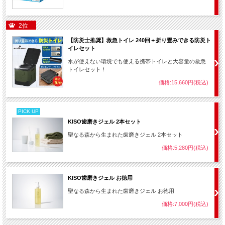
2位
【防災士推奨】救急トイレ 240回＋折り畳みできる防災ト
イレセット
水が使えない環境でも使える携帯トイレと大容量の救急
トイレセット！
価格:15,660円(税込)
PICK UP
KISO歯磨きジェル 2本セット
聖なる森から生まれた歯磨きジェル 2本セット
価格:5,280円(税込)
KISO歯磨きジェル お徳用
聖なる森から生まれた歯磨きジェル お徳用
価格:7,000円(税込)