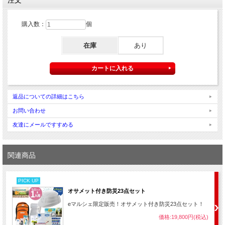
注文
購入数：
個
在庫
あり
その他、いざという時に役立つライト・軍手・乾電池もセットにしまし
た。
職場やご家庭で、万が一の備えとして、身近に常備・携帯しやすい防災
セットです。
返品についての詳細はこちら
お問い合わせ
友達にメールですすめる
関連商品
PICK UP
オサメット付き防災23点セット
eマルシェ限定販売！オサメット付き防災23点セット！
価格:19,800円(税込)