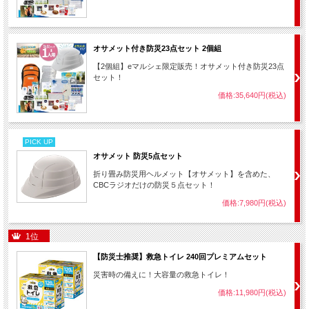
オサメット付き防災23点セット 2個組
【2個組】eマルシェ限定販売！オサメット付き防災23点
セット！
価格:35,640円(税込)
PICK UP
オサメット 防災5点セット
折り畳み防災用ヘルメット【オサメット】を含めた、
CBCラジオだけの防災５点セット！
価格:7,980円(税込)
1位
【防災士推奨】救急トイレ 240回プレミアムセット
災害時の備えに！大容量の救急トイレ！
価格:11,980円(税込)