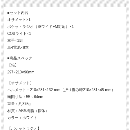
A4サイズかつ45mm幅まで折り畳めるので、ご自宅の棚の隙間、会社な
どのデスクの上や引き出し、様々な場所でしっかりコンパクトに納めら
■セット内容
れます。
※箱サイズ：297×210×90mm
オサメット×1
ポケットラジオ（※ワイドFM対応）×1
COBライト×1
軍手×1組
単4電池×8本
■商品スペック
【箱】
297×210×90mm
【オサメット】
ヘルメット：210×281×132 mm（折り畳み時210×281×45 mm）
※パッケージデザインは変更になる場合がございます。予めご了承下さ
い。
頭囲寸法：55～64cm
重量：約375g
【使い方】
材質：ABS樹脂（帽体）
カラー：ホワイト
【ポケットラジオ】